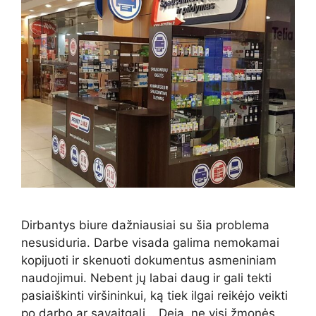
Dirbantys biure dažniausiai su šia problema
nesusiduria. Darbe visada galima nemokamai
kopijuoti ir skenuoti dokumentus asmeniniam
naudojimui. Nebent jų labai daug ir gali tekti
pasiaiškinti viršininkui, ką tiek ilgai reikėjo veikti
po darbo ar savaitgalį… Deja, ne visi žmonės