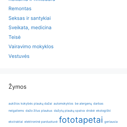
Remontas
Seksas ir santykiai
Sveikata, medicina
Teisė
Vairavimo mokyklos
Vestuvės
Žymos
aukštos kokybės plaukų dažai
automokyklos
be alergenų
darbas
neigaliems
dažo žilus plaukus
dažytų plaukų spalva
drobė
ekologiški
fototapetai
ekstraktai
elektroninė parduotuvė
geriausia