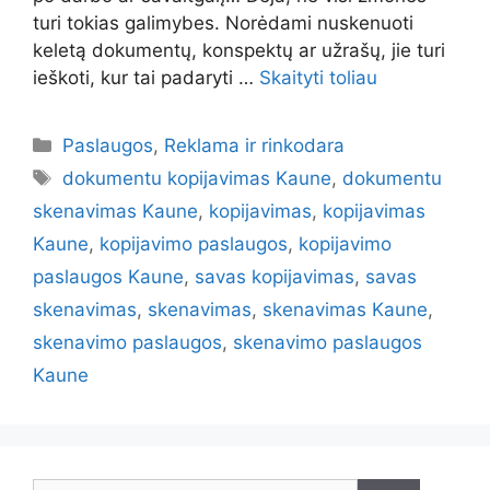
turi tokias galimybes. Norėdami nuskenuoti
keletą dokumentų, konspektų ar užrašų, jie turi
ieškoti, kur tai padaryti …
Skaityti toliau
Kategorijos
Paslaugos
,
Reklama ir rinkodara
Žymos
dokumentu kopijavimas Kaune
,
dokumentu
skenavimas Kaune
,
kopijavimas
,
kopijavimas
Kaune
,
kopijavimo paslaugos
,
kopijavimo
paslaugos Kaune
,
savas kopijavimas
,
savas
skenavimas
,
skenavimas
,
skenavimas Kaune
,
skenavimo paslaugos
,
skenavimo paslaugos
Kaune