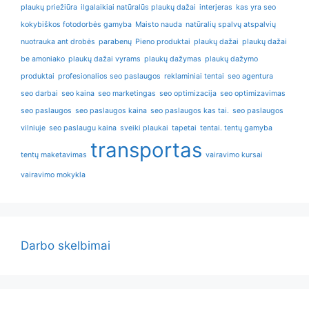
plaukų priežiūra
ilgalaikiai natūralūs plaukų dažai
interjeras
kas yra seo
kokybiškos fotodorbės gamyba
Maisto nauda
natūralių spalvų atspalvių
nuotrauka ant drobės
parabenų
Pieno produktai
plaukų dažai
plaukų dažai
be amoniako
plaukų dažai vyrams
plaukų dažymas
plaukų dažymo
produktai
profesionalios seo paslaugos
reklaminiai tentai
seo agentura
seo darbai
seo kaina
seo marketingas
seo optimizacija
seo optimizavimas
seo paslaugos
seo paslaugos kaina
seo paslaugos kas tai.
seo paslaugos
vilniuje
seo paslaugu kaina
sveiki plaukai
tapetai
tentai. tentų gamyba
transportas
tentų maketavimas
vairavimo kursai
vairavimo mokykla
Darbo skelbimai