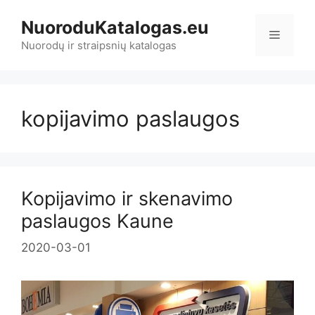
Pereiti
NuoroduKatalogas.eu
prie
Meniu
turinio
Nuorodų ir straipsnių katalogas
kopijavimo paslaugos
Kopijavimo ir skenavimo
paslaugos Kaune
2020-03-01