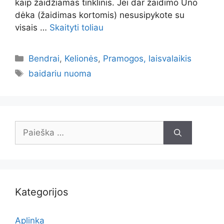
kaip žaidžiamas tinklinis. Jei dar žaidimo Uno
dėka (žaidimas kortomis) nesusipykote su
visais …
Skaityti toliau
Kategorijos
Bendrai
,
Kelionės
,
Pramogos, laisvalaikis
Žymos
baidariu nuoma
Ieškoti:
Kategorijos
Aplinka