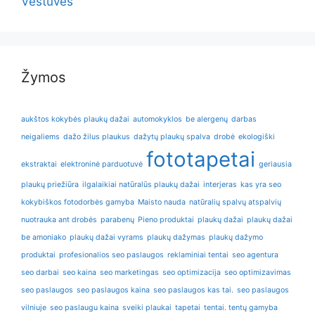
Vestuvės
Žymos
aukštos kokybės plaukų dažai
automokyklos
be alergenų
darbas
neigaliems
dažo žilus plaukus
dažytų plaukų spalva
drobė
ekologiški
fototapetai
ekstraktai
elektroninė parduotuvė
geriausia
plaukų priežiūra
ilgalaikiai natūralūs plaukų dažai
interjeras
kas yra seo
kokybiškos fotodorbės gamyba
Maisto nauda
natūralių spalvų atspalvių
nuotrauka ant drobės
parabenų
Pieno produktai
plaukų dažai
plaukų dažai
be amoniako
plaukų dažai vyrams
plaukų dažymas
plaukų dažymo
produktai
profesionalios seo paslaugos
reklaminiai tentai
seo agentura
seo darbai
seo kaina
seo marketingas
seo optimizacija
seo optimizavimas
seo paslaugos
seo paslaugos kaina
seo paslaugos kas tai.
seo paslaugos
vilniuje
seo paslaugu kaina
sveiki plaukai
tapetai
tentai. tentų gamyba