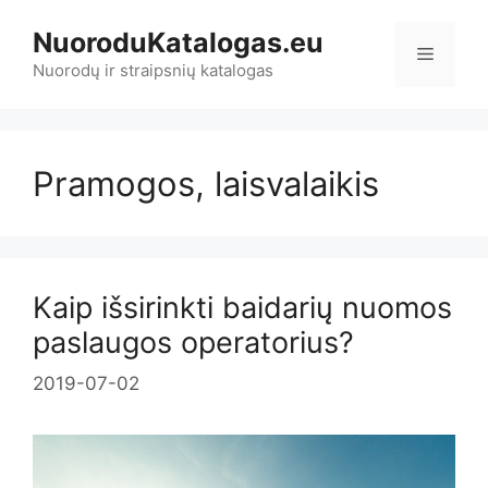
Pereiti
NuoroduKatalogas.eu
prie
Meniu
turinio
Nuorodų ir straipsnių katalogas
Pramogos, laisvalaikis
Kaip išsirinkti baidarių nuomos
paslaugos operatorius?
2019-07-02