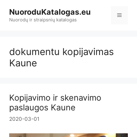
Pereiti
NuoroduKatalogas.eu
prie
Meniu
turinio
Nuorodų ir straipsnių katalogas
dokumentu kopijavimas
Kaune
Kopijavimo ir skenavimo
paslaugos Kaune
2020-03-01