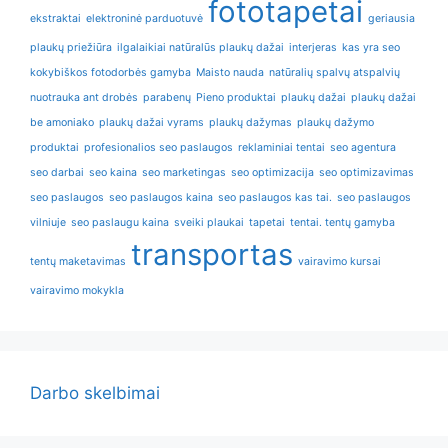
fototapetai
ekstraktai
elektroninė parduotuvė
geriausia
plaukų priežiūra
ilgalaikiai natūralūs plaukų dažai
interjeras
kas yra seo
kokybiškos fotodorbės gamyba
Maisto nauda
natūralių spalvų atspalvių
nuotrauka ant drobės
parabenų
Pieno produktai
plaukų dažai
plaukų dažai
be amoniako
plaukų dažai vyrams
plaukų dažymas
plaukų dažymo
produktai
profesionalios seo paslaugos
reklaminiai tentai
seo agentura
seo darbai
seo kaina
seo marketingas
seo optimizacija
seo optimizavimas
seo paslaugos
seo paslaugos kaina
seo paslaugos kas tai.
seo paslaugos
vilniuje
seo paslaugu kaina
sveiki plaukai
tapetai
tentai. tentų gamyba
transportas
tentų maketavimas
vairavimo kursai
vairavimo mokykla
Darbo skelbimai