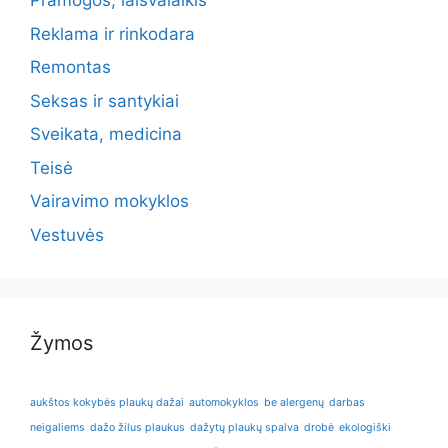
Pramogos, laisvalaikis
Reklama ir rinkodara
Remontas
Seksas ir santykiai
Sveikata, medicina
Teisė
Vairavimo mokyklos
Vestuvės
Žymos
aukštos kokybės plaukų dažai
automokyklos
be alergenų
darbas
neigaliems
dažo žilus plaukus
dažytų plaukų spalva
drobė
ekologiški