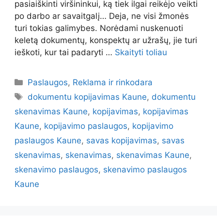
pasiaiškinti viršininkui, ką tiek ilgai reikėjo veikti
po darbo ar savaitgalį… Deja, ne visi žmonės
turi tokias galimybes. Norėdami nuskenuoti
keletą dokumentų, konspektų ar užrašų, jie turi
ieškoti, kur tai padaryti …
Skaityti toliau
Kategorijos
Paslaugos
,
Reklama ir rinkodara
Žymos
dokumentu kopijavimas Kaune
,
dokumentu
skenavimas Kaune
,
kopijavimas
,
kopijavimas
Kaune
,
kopijavimo paslaugos
,
kopijavimo
paslaugos Kaune
,
savas kopijavimas
,
savas
skenavimas
,
skenavimas
,
skenavimas Kaune
,
skenavimo paslaugos
,
skenavimo paslaugos
Kaune