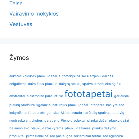
Teisė
Vairavimo mokyklos
Vestuvės
Žymos
aukštos kokybės plaukų dažai
automokyklos
be alergenų
darbas
neigaliems
dažo žilus plaukus
dažytų plaukų spalva
drobė
ekologiški
fototapetai
ekstraktai
elektroninė parduotuvė
geriausia
plaukų priežiūra
ilgalaikiai natūralūs plaukų dažai
interjeras
kas yra seo
kokybiškos fotodorbės gamyba
Maisto nauda
natūralių spalvų atspalvių
nuotrauka ant drobės
parabenų
Pieno produktai
plaukų dažai
plaukų dažai
be amoniako
plaukų dažai vyrams
plaukų dažymas
plaukų dažymo
produktai
profesionalios seo paslaugos
reklaminiai tentai
seo agentura