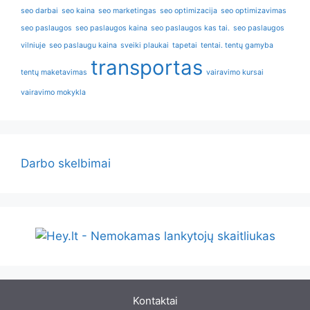
seo darbai
seo kaina
seo marketingas
seo optimizacija
seo optimizavimas
seo paslaugos
seo paslaugos kaina
seo paslaugos kas tai.
seo paslaugos
vilniuje
seo paslaugu kaina
sveiki plaukai
tapetai
tentai. tentų gamyba
transportas
tentų maketavimas
vairavimo kursai
vairavimo mokykla
Darbo skelbimai
Kontaktai