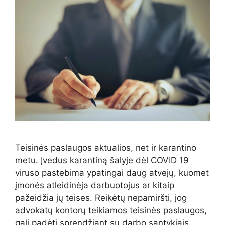
Teisinės paslaugos aktualios, net ir karantino
metu. Įvedus karantiną šalyje dėl COVID 19
viruso pastebima ypatingai daug atvejų, kuomet
įmonės atleidinėja darbuotojus ar kitaip
pažeidžia jų teises. Reikėtų nepamiršti, jog
advokatų kontorų teikiamos teisinės paslaugos,
gali padėti sprendžiant su darbo santykiais