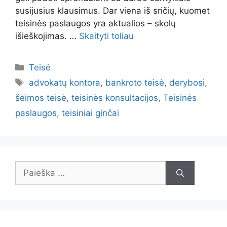
susijusius klausimus. Dar viena iš sričių, kuomet
teisinės paslaugos yra aktualios – skolų
išieškojimas. …
Skaityti toliau
Kategorijos
Teisė
Žymos
advokatų kontora
,
bankroto teisė
,
derybosi
,
šeimos teisė
,
teisinės konsultacijos
,
Teisinės
paslaugos
,
teisiniai ginčai
Ieškoti: