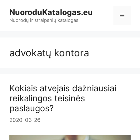
Pereiti
NuoroduKatalogas.eu
prie
Meniu
turinio
Nuorodų ir straipsnių katalogas
advokatų kontora
Kokiais atvejais dažniausiai
reikalingos teisinės
paslaugos?
2020-03-26