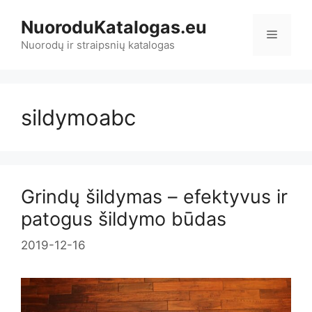
Pereiti
NuoroduKatalogas.eu
prie
Meniu
turinio
Nuorodų ir straipsnių katalogas
sildymoabc
Grindų šildymas – efektyvus ir
patogus šildymo būdas
2019-12-16