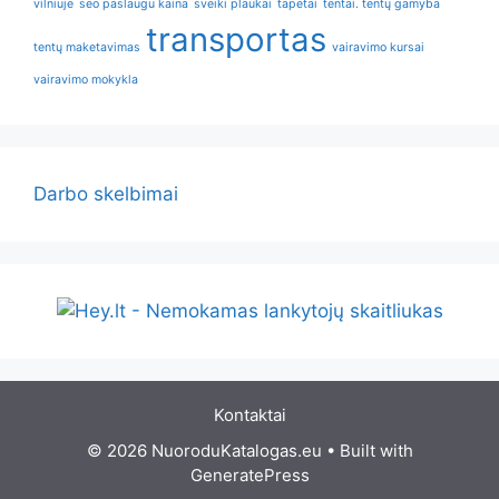
vilniuje
seo paslaugu kaina
sveiki plaukai
tapetai
tentai. tentų gamyba
transportas
tentų maketavimas
vairavimo kursai
vairavimo mokykla
Darbo skelbimai
Kontaktai
© 2026 NuoroduKatalogas.eu
• Built with
GeneratePress