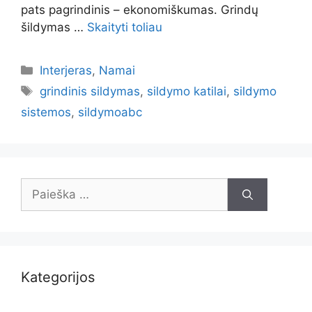
pats pagrindinis – ekonomiškumas. Grindų
šildymas …
Skaityti toliau
Kategorijos
Interjeras
,
Namai
Žymos
grindinis sildymas
,
sildymo katilai
,
sildymo
sistemos
,
sildymoabc
Ieškoti:
Kategorijos