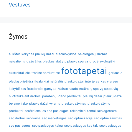
Vestuvės
Žymos
aukštos kokybės plaukų dažai
automokyklos
be alergenų
darbas
neigaliems
dažo žilus plaukus
dažytų plaukų spalva
drobė
ekologiški
fototapetai
ekstraktai
elektroninė parduotuvė
geriausia
plaukų priežiūra
ilgalaikiai natūralūs plaukų dažai
interjeras
kas yra seo
kokybiškos fotodorbės gamyba
Maisto nauda
natūralių spalvų atspalvių
nuotrauka ant drobės
parabenų
Pieno produktai
plaukų dažai
plaukų dažai
be amoniako
plaukų dažai vyrams
plaukų dažymas
plaukų dažymo
produktai
profesionalios seo paslaugos
reklaminiai tentai
seo agentura
seo darbai
seo kaina
seo marketingas
seo optimizacija
seo optimizavimas
seo paslaugos
seo paslaugos kaina
seo paslaugos kas tai.
seo paslaugos