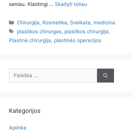
seniau. Klaidingi …
Skaityti toliau
Kategorijos
Chirurgija
,
Kosmetika
,
Sveikata, medicina
Žymos
plastikos chirurgas
,
plastikos chirurgija
,
Plastinė chirurgija
,
plastinės operacijos
Ieškoti:
Kategorijos
Aplinka