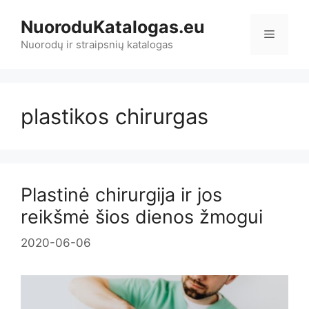
Pereiti
NuoroduKatalogas.eu
prie
Meniu
turinio
Nuorodų ir straipsnių katalogas
plastikos chirurgas
Plastinė chirurgija ir jos
reikšmė šios dienos žmogui
2020-06-06