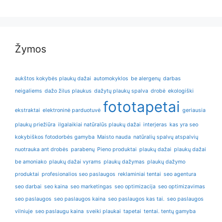
Žymos
aukštos kokybės plaukų dažai
automokyklos
be alergenų
darbas
neigaliems
dažo žilus plaukus
dažytų plaukų spalva
drobė
ekologiški
fototapetai
ekstraktai
elektroninė parduotuvė
geriausia
plaukų priežiūra
ilgalaikiai natūralūs plaukų dažai
interjeras
kas yra seo
kokybiškos fotodorbės gamyba
Maisto nauda
natūralių spalvų atspalvių
nuotrauka ant drobės
parabenų
Pieno produktai
plaukų dažai
plaukų dažai
be amoniako
plaukų dažai vyrams
plaukų dažymas
plaukų dažymo
produktai
profesionalios seo paslaugos
reklaminiai tentai
seo agentura
seo darbai
seo kaina
seo marketingas
seo optimizacija
seo optimizavimas
seo paslaugos
seo paslaugos kaina
seo paslaugos kas tai.
seo paslaugos
vilniuje
seo paslaugu kaina
sveiki plaukai
tapetai
tentai. tentų gamyba