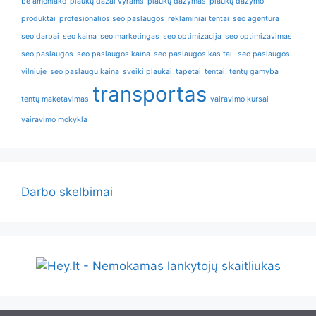
be amoniako
plaukų dažai vyrams
plaukų dažymas
plaukų dažymo
produktai
profesionalios seo paslaugos
reklaminiai tentai
seo agentura
seo darbai
seo kaina
seo marketingas
seo optimizacija
seo optimizavimas
seo paslaugos
seo paslaugos kaina
seo paslaugos kas tai.
seo paslaugos
vilniuje
seo paslaugu kaina
sveiki plaukai
tapetai
tentai. tentų gamyba
transportas
tentų maketavimas
vairavimo kursai
vairavimo mokykla
Darbo skelbimai