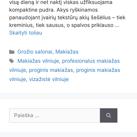
visą dieną ir net naktį viskas užfiksuojama
kompaktine pudra. Akys ryškinamos
panaudojant įvairių tekstūrų akių šešėlius – tiek
kreminius, tiek sausus, o spalvos priklauso …
Skaityti toliau
Kategorijos
Grožio salonai
,
Makiažas
Žymos
Makiažas vilniuje
,
profesionalus makiažas
vilniuje
,
proginis makiažas
,
proginis makiažas
vilniuje
,
vizažistė vilniuje
Ieškoti: