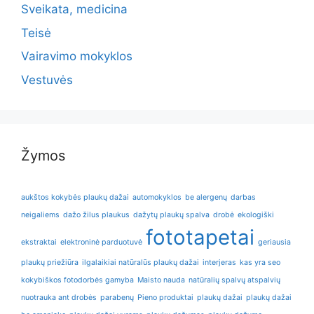
Sveikata, medicina
Teisė
Vairavimo mokyklos
Vestuvės
Žymos
aukštos kokybės plaukų dažai
automokyklos
be alergenų
darbas
neigaliems
dažo žilus plaukus
dažytų plaukų spalva
drobė
ekologiški
fototapetai
ekstraktai
elektroninė parduotuvė
geriausia
plaukų priežiūra
ilgalaikiai natūralūs plaukų dažai
interjeras
kas yra seo
kokybiškos fotodorbės gamyba
Maisto nauda
natūralių spalvų atspalvių
nuotrauka ant drobės
parabenų
Pieno produktai
plaukų dažai
plaukų dažai