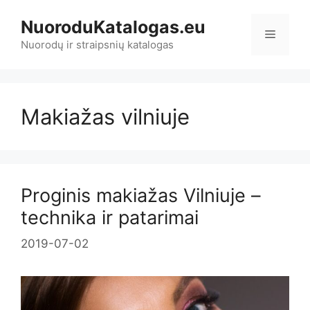
Pereiti
NuoroduKatalogas.eu
prie
Meniu
turinio
Nuorodų ir straipsnių katalogas
Makiažas vilniuje
Proginis makiažas Vilniuje –
technika ir patarimai
2019-07-02