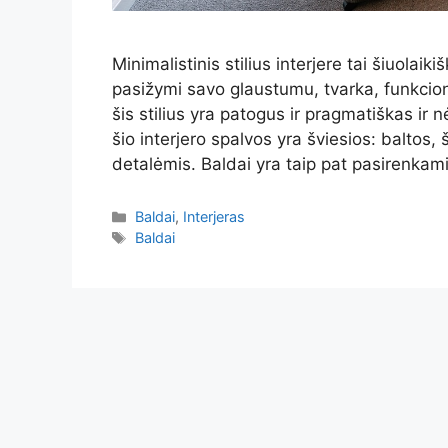
Minimalistinis stilius interjere tai šiuolaik
pasižymi savo glaustumu, tvarka, funkcio
šis stilius yra patogus ir pragmatiškas ir
šio interjero spalvos yra šviesios: baltos,
detalėmis. Baldai yra taip pat pasirenkam
Kategorijos
Baldai
,
Interjeras
Žymos
Baldai