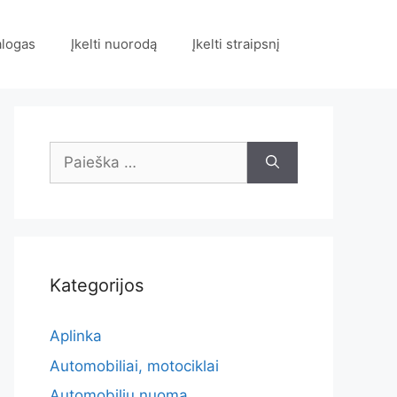
alogas
Įkelti nuorodą
Įkelti straipsnį
Ieškoti:
Kategorijos
Aplinka
Automobiliai, motociklai
Automobilių nuoma