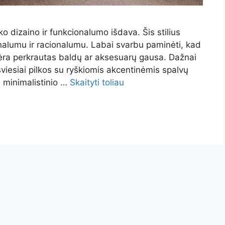
iško dizaino ir funkcionalumo išdava. Šis stilius
nalumu ir racionalumu. Labai svarbu paminėti, kad
 nėra perkrautas baldų ar aksesuarų gausa. Dažnai
 šviesiai pilkos su ryškiomis akcentinėmis spalvų
i minimalistinio …
Skaityti toliau