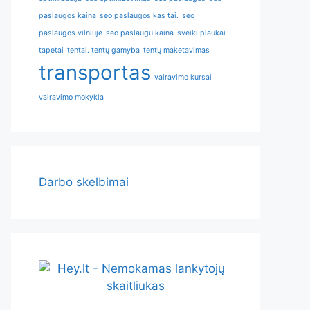
paslaugos kaina
seo paslaugos kas tai.
seo
paslaugos vilniuje
seo paslaugu kaina
sveiki plaukai
tapetai
tentai. tentų gamyba
tentų maketavimas
transportas
vairavimo kursai
vairavimo mokykla
Darbo skelbimai