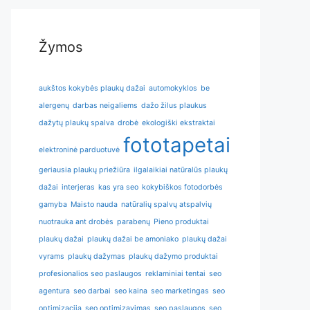
Žymos
aukštos kokybės plaukų dažai
automokyklos
be
alergenų
darbas neigaliems
dažo žilus plaukus
dažytų plaukų spalva
drobė
ekologiški ekstraktai
fototapetai
elektroninė parduotuvė
geriausia plaukų priežiūra
ilgalaikiai natūralūs plaukų
dažai
interjeras
kas yra seo
kokybiškos fotodorbės
gamyba
Maisto nauda
natūralių spalvų atspalvių
nuotrauka ant drobės
parabenų
Pieno produktai
plaukų dažai
plaukų dažai be amoniako
plaukų dažai
vyrams
plaukų dažymas
plaukų dažymo produktai
profesionalios seo paslaugos
reklaminiai tentai
seo
agentura
seo darbai
seo kaina
seo marketingas
seo
optimizacija
seo optimizavimas
seo paslaugos
seo