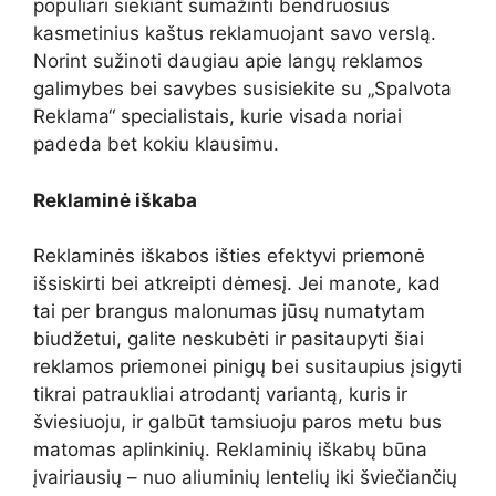
populiari siekiant sumažinti bendruosius
kasmetinius kaštus reklamuojant savo verslą.
Norint sužinoti daugiau apie langų reklamos
galimybes bei savybes susisiekite su „Spalvota
Reklama“ specialistais, kurie visada noriai
padeda bet kokiu klausimu.
Reklaminė iškaba
Reklaminės iškabos išties efektyvi priemonė
išsiskirti bei atkreipti dėmesį. Jei manote, kad
tai per brangus malonumas jūsų numatytam
biudžetui, galite neskubėti ir pasitaupyti šiai
reklamos priemonei pinigų bei susitaupius įsigyti
tikrai patraukliai atrodantį variantą, kuris ir
šviesiuoju, ir galbūt tamsiuoju paros metu bus
matomas aplinkinių. Reklaminių iškabų būna
įvairiausių – nuo aliuminių lentelių iki šviečiančių