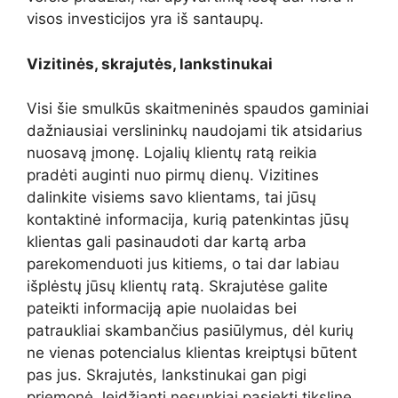
visos investicijos yra iš santaupų.
Vizitinės, skrajutės, lankstinukai
Visi šie smulkūs skaitmeninės spaudos gaminiai
dažniausiai verslininkų naudojami tik atsidarius
nuosavą įmonę. Lojalių klientų ratą reikia
pradėti auginti nuo pirmų dienų. Vizitines
dalinkite visiems savo klientams, tai jūsų
kontaktinė informacija, kurią patenkintas jūsų
klientas gali pasinaudoti dar kartą arba
parekomenduoti jus kitiems, o tai dar labiau
išplėstų jūsų klientų ratą. Skrajutėse galite
pateikti informaciją apie nuolaidas bei
patraukliai skambančius pasiūlymus, dėl kurių
ne vienas potencialus klientas kreiptųsi būtent
pas jus. Skrajutės, lankstinukai gan pigi
priemonė, leidžianti nesunkiai pasiekti tikslinę