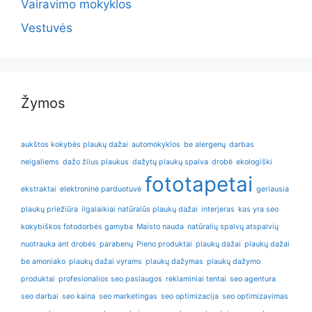
Vairavimo mokyklos
Vestuvės
Žymos
aukštos kokybės plaukų dažai
automokyklos
be alergenų
darbas
neigaliems
dažo žilus plaukus
dažytų plaukų spalva
drobė
ekologiški
fototapetai
ekstraktai
elektroninė parduotuvė
geriausia
plaukų priežiūra
ilgalaikiai natūralūs plaukų dažai
interjeras
kas yra seo
kokybiškos fotodorbės gamyba
Maisto nauda
natūralių spalvų atspalvių
nuotrauka ant drobės
parabenų
Pieno produktai
plaukų dažai
plaukų dažai
be amoniako
plaukų dažai vyrams
plaukų dažymas
plaukų dažymo
produktai
profesionalios seo paslaugos
reklaminiai tentai
seo agentura
seo darbai
seo kaina
seo marketingas
seo optimizacija
seo optimizavimas