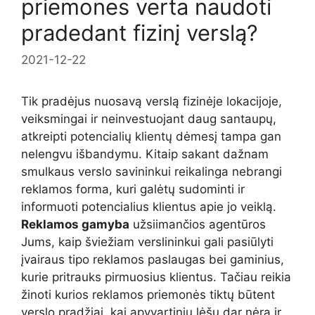
priemones verta naudoti
pradedant fizinį verslą?
2021-12-22
Tik pradėjus nuosavą verslą fizinėje lokacijoje,
veiksmingai ir neinvestuojant daug santaupų,
atkreipti potencialių klientų dėmesį tampa gan
nelengvu išbandymu. Kitaip sakant dažnam
smulkaus verslo savininkui reikalinga nebrangi
reklamos forma, kuri galėtų sudominti ir
informuoti potencialius klientus apie jo veiklą.
Reklamos gamyba
užsiimančios agentūros
Jums, kaip šviežiam verslininkui gali pasiūlyti
įvairaus tipo reklamos paslaugas bei gaminius,
kurie pritrauks pirmuosius klientus. Tačiau reikia
žinoti kurios reklamos priemonės tiktų būtent
verslo pradžiai, kai apyvartinių lėšų dar nėra ir