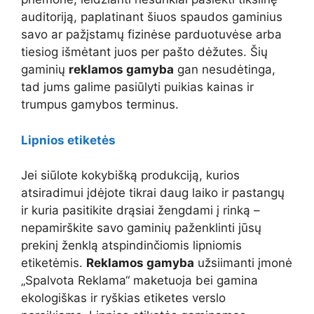
auditoriją, paplatinant šiuos spaudos gaminius
savo ar pažįstamų fizinėse parduotuvėse arba
tiesiog išmėtant juos per pašto dėžutes. Šių
gaminių
reklamos gamyba
gan nesudėtinga,
tad jums galime pasiūlyti puikias kainas ir
trumpus gamybos terminus.
Lipnios etiketės
Jei siūlote kokybišką produkciją, kurios
atsiradimui įdėjote tikrai daug laiko ir pastangų
ir kuria pasitikite drąsiai žengdami į rinką –
nepamirškite savo gaminių paženklinti jūsų
prekinį ženklą atspindinčiomis lipniomis
etiketėmis.
Reklamos gamyba
užsiimanti įmonė
„Spalvota Reklama“ maketuoja bei gamina
ekologiškas ir ryškias etiketes verslo