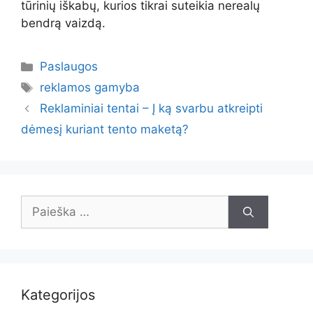
tūrinių iškabų, kurios tikrai suteikia nerealų
bendrą vaizdą.
Kategorijos
Paslaugos
Žymos
reklamos gamyba
Reklaminiai tentai – Į ką svarbu atkreipti
dėmesį kuriant tento maketą?
Ieškoti:
Kategorijos