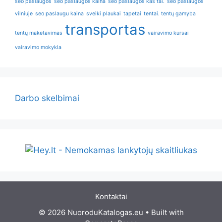
seo paslaugos
seo paslaugos kaina
seo paslaugos kas tai.
seo paslaugos
vilniuje
seo paslaugu kaina
sveiki plaukai
tapetai
tentai. tentų gamyba
transportas
tentų maketavimas
vairavimo kursai
vairavimo mokykla
Darbo skelbimai
Kontaktai
© 2026 NuoroduKatalogas.eu
• Built with