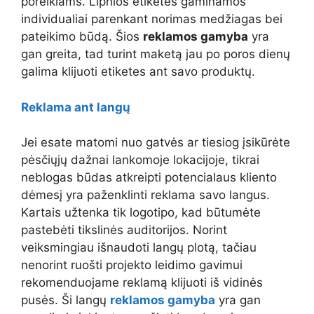
poreikiams. Lipnios etiketės gaminamos
individualiai parenkant norimas medžiagas bei
pateikimo būdą. Šios
reklamos gamyba
yra
gan greita, tad turint maketą jau po poros dienų
galima klijuoti etiketes ant savo produktų.
Reklama ant langų
Jei esate matomi nuo gatvės ar tiesiog įsikūrėte
pėsčiųjų dažnai lankomoje lokacijoje, tikrai
neblogas būdas atkreipti potencialaus kliento
dėmesį yra paženklinti reklama savo langus.
Kartais užtenka tik logotipo, kad būtumėte
pastebėti tikslinės auditorijos. Norint
veiksmingiau išnaudoti langų plotą, tačiau
nenorint ruošti projekto leidimo gavimui
rekomenduojame reklamą klijuoti iš vidinės
pusės. Ši langų
reklamos gamyba
yra gan