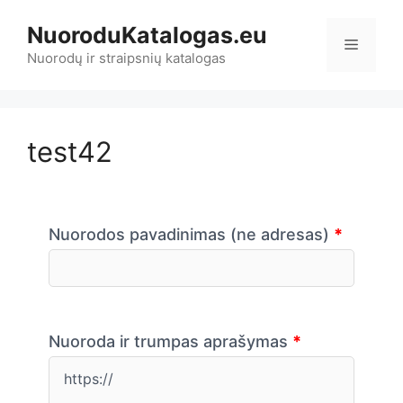
Pereiti
NuoroduKatalogas.eu
prie
Meniu
turinio
Nuorodų ir straipsnių katalogas
test42
Nuorodos pavadinimas (ne adresas)
*
Nuoroda ir trumpas aprašymas
*