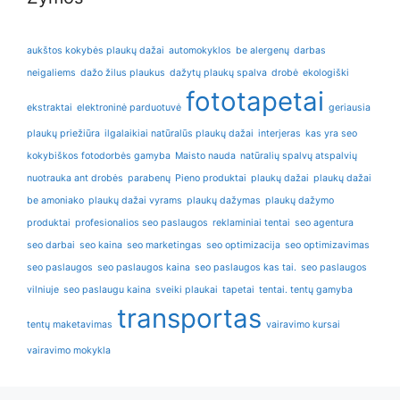
aukštos kokybės plaukų dažai
automokyklos
be alergenų
darbas
neigaliems
dažo žilus plaukus
dažytų plaukų spalva
drobė
ekologiški
fototapetai
ekstraktai
elektroninė parduotuvė
geriausia
plaukų priežiūra
ilgalaikiai natūralūs plaukų dažai
interjeras
kas yra seo
kokybiškos fotodorbės gamyba
Maisto nauda
natūralių spalvų atspalvių
nuotrauka ant drobės
parabenų
Pieno produktai
plaukų dažai
plaukų dažai
be amoniako
plaukų dažai vyrams
plaukų dažymas
plaukų dažymo
produktai
profesionalios seo paslaugos
reklaminiai tentai
seo agentura
seo darbai
seo kaina
seo marketingas
seo optimizacija
seo optimizavimas
seo paslaugos
seo paslaugos kaina
seo paslaugos kas tai.
seo paslaugos
vilniuje
seo paslaugu kaina
sveiki plaukai
tapetai
tentai. tentų gamyba
transportas
tentų maketavimas
vairavimo kursai
vairavimo mokykla