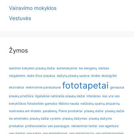
Vairavimo mokyklos
Vestuvės
Žymos
aukštos kokybės plaukų dažai
automokyklos
be alergenų
darbas
neigaliems
dažo žilus plaukus
dažytų plaukų spalva
drobė
ekologiški
fototapetai
ekstraktai
elektroninė parduotuvė
geriausia
plaukų priežiūra
ilgalaikiai natūralūs plaukų dažai
interjeras
kas yra seo
kokybiškos fotodorbės gamyba
Maisto nauda
natūralių spalvų atspalvių
nuotrauka ant drobės
parabenų
Pieno produktai
plaukų dažai
plaukų dažai
be amoniako
plaukų dažai vyrams
plaukų dažymas
plaukų dažymo
produktai
profesionalios seo paslaugos
reklaminiai tentai
seo agentura
seo darbai
seo kaina
seo marketingas
seo optimizacija
seo optimizavimas