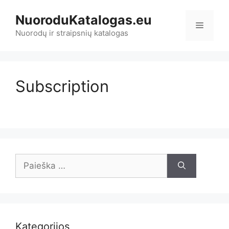
Pereiti
NuoroduKatalogas.eu
prie
Meniu
turinio
Nuorodų ir straipsnių katalogas
Subscription
Ieškoti:
Kategorijos