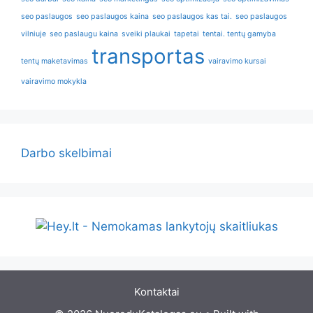
seo paslaugos
seo paslaugos kaina
seo paslaugos kas tai.
seo paslaugos
vilniuje
seo paslaugu kaina
sveiki plaukai
tapetai
tentai. tentų gamyba
transportas
tentų maketavimas
vairavimo kursai
vairavimo mokykla
Darbo skelbimai
Kontaktai